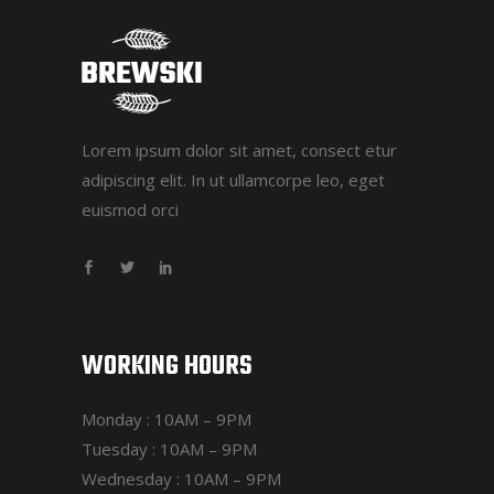
Lorem ipsum dolor sit amet, consect etur
adipiscing elit. In ut ullamcorpe leo, eget
euismod orci
WORKING HOURS
Monday : 10AM – 9PM
Tuesday : 10AM – 9PM
Wednesday : 10AM – 9PM