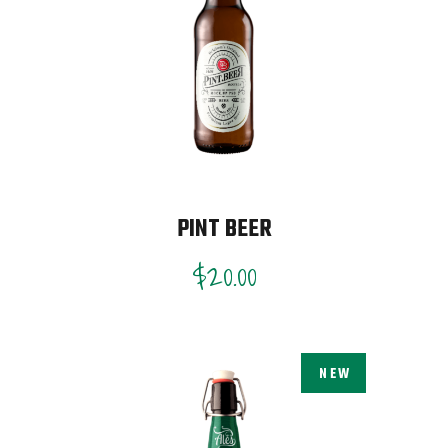
PINT BEER
$
20.00
NEW