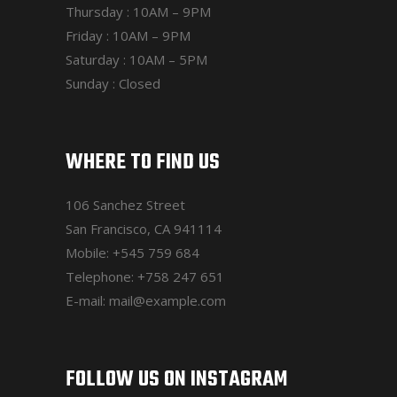
Thursday : 10AM – 9PM
Friday : 10AM – 9PM
Saturday : 10AM – 5PM
Sunday : Closed
WHERE TO FIND US
106 Sanchez Street
San Francisco, CA 941114
Mobile:
+545 759 684
Telephone:
+758 247 651
E-mail:
mail@example.com
FOLLOW US ON INSTAGRAM