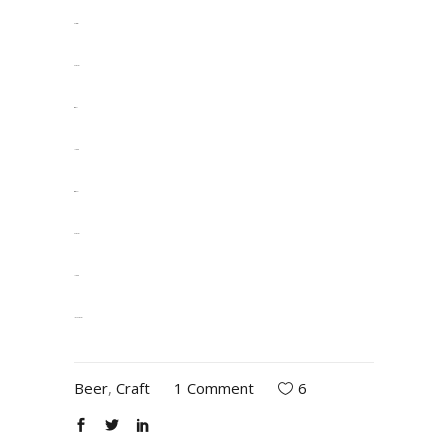
slot resmi
slot gacor
situs slot
jacktoto
situs togel
slot gacor
jacktoto
link slot gacor
Beer
,
Craft
1 Comment
6