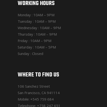
WORKING HOURS
Monday : 10AM – 9PM
Tuesday : 10AM – 9PM
Wednesday : 10AM – 9PM
Thursday : 10AM – 9PM
Friday : 10AM – 9PM
Saturday : 10AM – 5PM
Sunday : Closed
WHERE TO FIND US
106 Sanchez Street
San Francisco, CA 941114
Mobile:
+545 759 684
Telephone:
+758 247 651