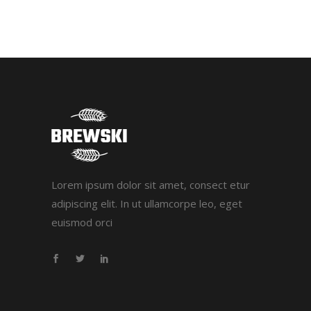
Lorem ipsum dolor sit amet, consect etur
adipiscing elit. In ut ullamcorpe leo, eget
euismod orci