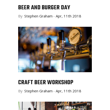
BEER AND BURGER DAY
By
Stephen Graham
Apr, 11th 2018
CRAFT BEER WORKSHOP
By
Stephen Graham
Apr, 11th 2018