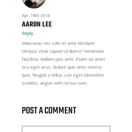
Apr, 18th 2018
AARON LEE
Reply
Maecenas nec odio et ante tincidunt
tempus vitae sapien ut libero? Venenatis
faucibus. Nullam quis ante. Etiam sit amet
orci eget eros. Nullam quis ante viverra
quis, feugiat a tellus. Leo eget bibendum
sodales, augue velit cursus nunc.
POST A COMMENT