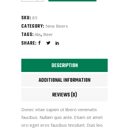
quantity
SKU:
85
CATEGORY:
New Beers
TAGS:
,
Ale
Beer
SHARE:
DESCRIPTION
ADDITIONAL INFORMATION
REVIEWS (0)
Donec vitae sapien ut libero venenatis
faucibus. Nullam quis ante. Etiam sit amet
orci eget eros faucibus tincidunt. Duis leo.