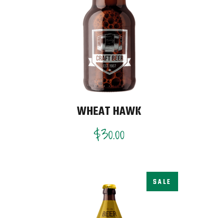
WHEAT HAWK
$
30.00
SALE