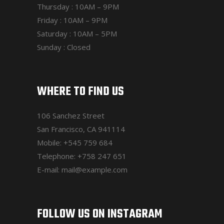
Thursday : 10AM – 9PM
Friday : 10AM – 9PM
Saturday : 10AM – 5PM
Sunday : Closed
WHERE TO FIND US
106 Sanchez Street
San Francisco, CA 941114
Mobile:
+545 759 684
Telephone:
+758 247 651
E-mail:
mail@example.com
FOLLOW US ON INSTAGRAM