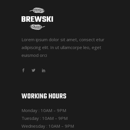
Lorem ipsum dolor sit amet, consect etur
adipiscing elit. In ut ullamcorpe leo, eget
euismod orci
WORKING HOURS
Monday : 10AM – 9PM
Tuesday : 10AM – 9PM
Wednesday : 10AM – 9PM