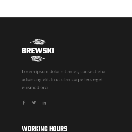
Lorem ipsum dolor sit amet, consect etur
adipiscing elit. In ut ullamcorpe leo, eget
euismod orci
WORKING HOURS