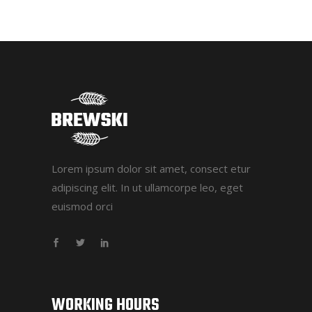
Lorem ipsum dolor sit amet, consect etur
adipiscing elit. In ut ullamcorpe leo, eget
euismod orci
WORKING HOURS