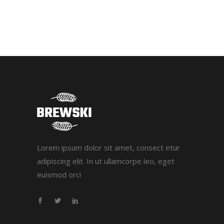
Lorem ipsum dolor sit amet, consect etur
adipiscing elit. In ut ullamcorpe leo, eget
euismod orci