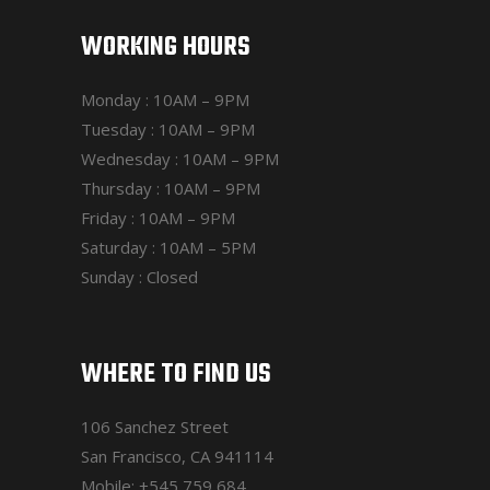
WORKING HOURS
Monday : 10AM – 9PM
Tuesday : 10AM – 9PM
Wednesday : 10AM – 9PM
Thursday : 10AM – 9PM
Friday : 10AM – 9PM
Saturday : 10AM – 5PM
Sunday : Closed
WHERE TO FIND US
106 Sanchez Street
San Francisco, CA 941114
Mobile:
+545 759 684